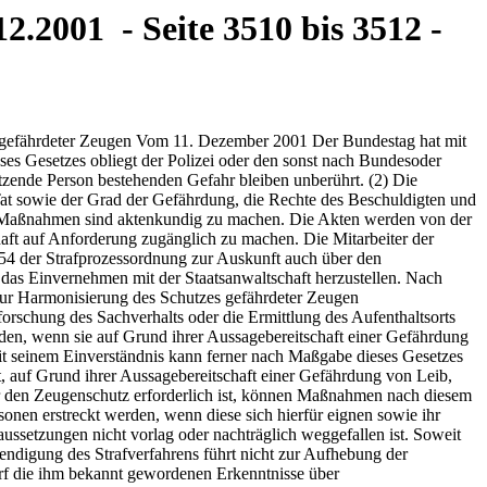
2.2001 - Seite 3510 bis 3512 -
nter Berücksichtigung der 3511 Belange des Zeugenschutzes die beteiligten öffentlichen und nicht öffentlichen Stellen. Öffentliche Stellen heben die nach den §§ 4 und 5 getroffenen Maßnahmen auf. Die Zeugenschutzdienststelle zieht Tarndokumente ein, deren Verwendung nicht mehr erforderlich ist. §7 Ansprüche gegen Dritte (1) Ansprüche der zu schützenden Personen gegen Dritte werden durch Maßnahmen nach diesem Gesetz nicht berührt. (2) Soweit es zur Sicherung von Ansprüchen der zu schützenden Person gegenüber öffentlichen Stellen erforderlich ist, setzt die Zeugenschutzdienststelle diese über die Aufnahme in den Zeugenschutz in Kenntnis. Die Zeugenschutzdienststelle bestätigt ihnen gegenüber Tatsachen, die zur Entscheidung über den Anspruch von Bedeutung sind. (3) Wurde eine versicherungspflichtige Beschäftigung oder Tätigkeit einer zu schützenden Person durch Zeugenschutzmaßnahmen unterbrochen oder war eine zu schützende Person durch Zeugenschutzmaßnahmen daran gehindert, Beiträge an die Rentenversicherung zu zahlen, kann sie für die Zeit der Maßnahmen auf Antrag freiwillige Beiträge nachzahlen, sofern diese Zeit nicht bereits mit Beiträgen belegt ist. Die nachgezahlten Beiträge gelten als Pflichtbeiträge, wenn durch die Maßnahmen eine versicherungspflichtige Beschäftigung oder Tätigkeit unterbrochen wurde. Der Antrag kann nur innerhalb eines Jahres nach Ende der Maßnahmen gestellt werden. § 209 des Sechsten Buches Sozialgesetzbuch findet Anwendung. §8 Zuwendungen der Zeugenschutzdienststelle Zuwendungen der Zeugenschutzdienststelle dürfen nur in dem Umfang gewährt werden, als dies für den Zeugenschutz erforderlich ist. Sie können insbesondere zurückgefordert werden, wenn sie auf Grund wissentlich falscher Angaben gewährt worden sind. §9 Ansprüche Dritter (1) Ansprüche Dritter gegen die zu schützende Person werden durch Maßnahmen nach diesem Gesetz nicht berührt. Mit Aufnahme in den Zeugenschutz hat die zu schützende Person sie der Zeugenschutzdienststelle offen zu legen. (2) Die Zeugenschutzdienststelle trägt dafür Sorge, dass die Erreichbarkeit der zu schützenden Person im Rechtsverkehr nicht durch Maßnahmen des Zeugenschutzes vereitelt wird. § 10 Zeugenschutz in justizförmigen Verfahren (1) Eine zu schützende Person, die in einem anderen gerichtlichen Verfahren als einem Strafverfahren oder in einem Verfahren vor einem parlamentarischen Untersuchungsausschuss vernommen werden soll, ist berech- 3512 Bundesgesetzblatt Jahrgang 2001 Teil I Nr. 67, ausgegeben zu Bonn am 17. Dezember 2001 Wörtern ,,soweit nicht dieses Gesetz" die Wörter ,,oder das Zeugenschutz-Harmonisierungsgesetz" eingefügt. tigt, abweichend von den Bestimmungen der jeweiligen Verfahrensordnung, Angaben zur Person nur über eine frühere Identität zu machen und unter Hinweis auf den Zeugenschutz Angaben, die Rückschlüsse auf die gegenwärtigen Personalien sowie den Wohn- und Aufenthaltsort erlauben, zu verweigern. An Stelle des Wohn- und Aufenthaltsorts ist die zuständige Zeugenschutzdienststelle zu benennen. (2) Urkunden und sonstige Unterlagen, die Rückschlüsse auf eine Tarnidentität oder den Wohn- oder Aufenthaltsort einer geschützten Person zulassen, sind nur insoweit zu den Verfahrensakten zu nehmen, als Zwecke des Zeugenschutz