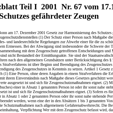
latt Teil I 2001 Nr. 67 vom 17.1
Schutzes gefährdeter Zeugen
t zur Aufhebung der Zeugenschutzmaßnahmen, soweit die Gefährdung fortbesteht. §3 Geheimhaltung, Verpflichtung Wer mit dem Zeugenschutz befasst wird, darf die ihm bekannt gewordenen Erkenntnisse über Zeugenschutzmaßnahmen auch über den Zeitpunkt der Beendigung des Zeugenschutzes hinaus nicht unbefugt offenbaren. Personen, die nicht Amtsträger (§ 11 Abs. 1 Nr. 2 des Strafgesetzbuches) sind, sollen nach dem Gesetz über die förmliche Verpflichtung nicht beamteter Personen verpflichtet werden, sofern dies geboten erscheint. Bundesgesetzblatt Jahrgang 2001 Teil I Nr. 67, ausgegeben zu Bonn am 17. Dezember 2001 §4 Verwendung personenbezogener Daten (1) Die Zeugenschutzdienststelle kann Auskünfte über personenbezogene Daten der zu schützenden Person verweigern, soweit dies für den Zeugenschutz erforderlich ist. (2) Öffentliche Stellen sind berechtigt, auf Ersuchen der Zeugenschutzdienststelle personenbezogene Daten der zu schützenden Person zu sperren oder nicht zu übermitteln. Sie sollen dem Ersuchen entsprechen, soweit entgegenstehende öffentliche Interessen oder schutzwürdige Interessen Dritter nicht überwiegen. Die Beurteilung der Erforderlichkeit der Maßnahme durch die Zeugenschutzdienststelle ist für die ersuchte Stelle bindend. (3) Die Zeugenschutzdienststelle kann von nicht öffentlichen Stellen verlangen, personenbezogene Daten der zu schützenden Person zu sperren oder nicht zu übermitteln. (4) Bei der Datenverarbeitung innerhalb der öffentlichen und nicht öffentlichen Stellen ist sicherzustellen, dass der Zeugenschutz nicht beeinträchtigt wird. (5) Die §§ 161, 161a der Strafprozessordnung bleiben unberührt. (6) Die öffentlichen und nicht öffentlichen Stellen teilen der Zeugenschutzdienststelle jedes Ersuchen um Bekanntgabe von gesperrten oder sonst von ihr bestimmten Daten unverzüglich mit. §5 Vorübergehende Tarnidentität (1) Öffentliche Stellen dürfen auf Ersuchen der Zeugenschutzdienststelle für eine zu schützende Person Urkunden oder sonstige Dokumente zum Aufbau oder zur Aufrechterhaltung einer vorübergehend geänderten Identität (Tarndokumente) mit den von der Zeugenschutzdienststelle mitgeteilten Daten herstellen oder vorübergehend verändern sowie die geänderten Daten verarbeiten. Sie sollen dem Ersuchen entsprechen, soweit entgegenstehende öffentliche Interessen oder schutzwürdige Interessen Dritter nicht überwiegen. Die Beurteilung der Erforderlichkeit der Maßnahme durch die Zeugenschutzdienststelle ist für die ersuchte Stelle bindend. Für Zwecke des Satzes 1 dürfen Eintragungen in Personenstandsbücher nicht vorgenommen werden. Personalausweise und Pässe dürfen nicht für Personen ausgestellt werden, die nicht Deutsche im Sinne von Artikel 116 des Grundgesetzes sind. (2) Die Zeugenschutzdienststelle kann von nicht öffentlichen Stellen verlangen, für eine zu schützende Person Tarndokumente mit den mitgeteilten Daten herzustellen oder zu verändern sowie die geänderten Daten zu verarbeiten. (3) Die zu schützende Person darf unter der vorübergehend geänderten Identität am Rechtsverkehr teilnehmen. (4) Die Absätze 1 bis 3 gelten in Bezug auf Bedienstete von Zeugenschutzdienststellen entsprechend, soweit dies zur Erfüllung ihrer Aufgaben unerlässlich ist. §6 Aufhebung von Maßnahmen des Zeugenschutzes Wird der Zeugenschutz insgesamt beendet oder sind einzelne Maßnahmen nicht mehr erforderlich, unterrichtet die Zeugenschutzdienststelle u