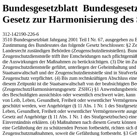
Bundesgesetzblatt Bundesgesetzb
Gesetz zur Harmonisierung des 
312-142190-226-6
3510 Bundesgesetzblatt Jahrgang 2001 Teil I Nr. 67, ausgegeben zu Bonn am 17. Dezember 2001 Gesetz zur Harmonisierung des Schutzes gefährdeter Zeugen Vom 11. Dezember 2001 Der Bundestag hat mit Zustimmung des Bundesrates das folgende Gesetz beschlossen: §2 Zeugenschutzdienststellen (1) Der Schutz einer Person nach Maßgabe dieses Gesetzes obliegt der Polizei oder den sonst nach Bundesoder Landesrecht zuständigen Behörden (Zeugenschutzdienststellen). Bundes- und landesrechtliche Regelungen zur Abwehr einer für die zu schützende Person bestehenden Gefahr bleiben unberührt. (2) Die Zeugenschutzdienststelle trifft ihre Entscheidungen nach pflichtgemäßem Ermessen. Bei der Abwägung sind insbesondere die Schwere der Tat sowie der Grad der Gefährdung, die Rechte des Beschuldigten und die Auswirkungen der Maßnahmen zu berücksichtigen. (3) Die im Zusammenhang mit dem Zeugenschutz getroffenen Entscheidungen und Maßnahmen sind aktenkundig zu machen. Die Akten werden von der Zeugenschutzdienststelle geführt, unterliegen der Geheimhaltung und sind nicht Bestandteil der Ermittlungsakte. Sie sind der Staatsanwaltschaft auf Anforderung zugänglich zu machen. Die Mitarbeiter der Staatsanwaltschaft und der Zeugenschutzdienststelle sind in Strafverfahren nach den allgemeinen Grundsätzen unter Berücksichtigung des § 54 der Strafprozessordnung zur Auskunft auch über den Zeugenschutz verpflichtet. (4) Bis zum rechtskräftigen Abschluss eines Strafverfahrens ist über Beginn und Beendigung des Zeugenschutzes das Einvernehmen mit der Staatsanwaltschaft herzustellen. Nach diesem Zeitpunkt ist die Staatsanwaltschaft von der beabsichtigten Beendigung des Zeugenschutzes in Kenntnis zu setzen. Artikel 1 Gesetz zur Harmonisierung des Schutzes gefährdeter Zeugen (ZeugenschutzHarmonisierungsgesetz ­ ZSHG) §1 Anwendungsbereich (1) Eine Person, ohne deren Angaben in einem Strafverfahren die Erforschung des Sachverhalts oder die Ermittlung des Aufenthaltsorts des Beschuldigten aussichtslos oder wesentlich erschwert wäre, kann mit ihrem Einverständnis nach Maßgabe dieses Gesetzes geschützt werden, wenn sie auf Grund ihrer Aussagebereitschaft einer Gefährdung von Leib, Leben, Gesundheit, Freiheit oder wesentlicher Vermögenswerte ausgesetzt ist und sich für Zeugenschutzmaßnahmen eignet. (2) Mit seinem Einverständnis kann ferner nach Maßgabe dieses Gesetzes geschützt werden, wer Angehöriger (§ 11 Abs. 1 Nr. 1 des Strafgesetzbuches) einer in Absatz 1 genannten Person ist oder ihr sonst nahe steht, auf Grund ihrer Aussagebereitschaft einer Gefährdung von Leib, Leben, Gesundheit, Freiheit oder wesentlicher Vermögenswerte ausgesetzt ist und sich für Zeugenschutzmaßnahmen eignet. (3) Sofern es für den Zeugenschutz erforderlich ist, können Maßnahmen nach diesem Gesetz auf Angehörige (§ 11 Abs. 1 Nr. 1 des Strafgesetzbuches) einer in Absatz 1 oder 2 genannten Person oder ihr sonst nahe stehende Personen erstreckt werden, wenn diese sich hierfür eignen sowie ihr Einverständnis erklären. (4) Maßnahmen nach diesem Gesetz können beendet werden, wenn eine der in den Absätzen 1 bis 3 genannten Voraussetzungen nicht vorlag oder nachträglich weggefallen ist. Soweit eine Gefährdung der zu schützenden Person fortbesteht, richten sich die Schutzmaßnahmen nach allgemeinem Gefahrenabwehrrecht. Die Beendigung des Strafverfahrens führt nich