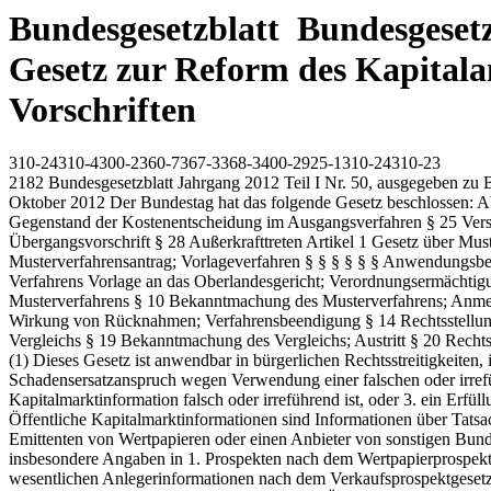
Bundesgesetzblatt Bundesgesetzb
Gesetz zur Reform des Kapitala
Vorschriften
310-24310-4300-2360-7367-3368-3400-2925-1310-24310-23
2182 Bundesgesetzblatt Jahrgang 2012 Teil I Nr. 50, ausgegeben zu Bonn am 25. Oktober 2012 Gesetz zur Reform des Kapitalanleger-Musterverfahrensgesetzes und zur Änderung anderer Vorschriften Vom 19. Oktober 2012 Der Bundestag hat das folgende Gesetz beschlossen: Abschnitt 3 Wirkung des Musterentscheids und des Vergleichs; Kosten § 22 Wirkung des Musterentscheids § 23 Wirkung des Vergleichs § 24 Gegenstand der Kostenentscheidung im Ausgangsverfahren § 25 Verstoß gegen die Vorlagevoraussetzungen an das Oberlandesgericht § 26 Kostenentscheidung im Rechtsbeschwerdeverfahren § 27 Übergangsvorschrift § 28 Außerkrafttreten Artikel 1 Gesetz über Musterverfahren in kapitalmarktrechtlichen Streitigkeiten (Kapitalanleger-Musterverfahrensgesetz ­ KapMuG) Inhaltsübersicht Abschnitt 1 Musterverfahrensantrag; Vorlageverfahren § § § § § § Anwendungsbereich Musterverfahrensantrag Zulässigkeit des Musterverfahrensantrags Klageregister; Verordnungsermächtigung Unterbrechung des Verfahrens Vorlage an das Oberlandesgericht; Verordnungsermächtigung § 7 Sperrwirkung des Vorlagebeschlusses § 8 Aussetzung Abschnitt 2 Durchführung des Musterverfahrens § 9 Beteiligte des Musterverfahrens § 10 Bekanntmachung des Musterverfahrens; Anmeldung eines Anspruchs § 11 Allgemeine Verfahrensregeln; Verordnungsermächtigung § 12 Vorbereitung des Termins; Schriftsätze § 13 Wirkung von Rücknahmen; Verfahrensbeendigung § 14 Rechtsstellung der Beigeladenen § 15 Erweiterung des Musterverfahrens § 16 Musterentscheid § 17 Vergleichsvorschlag § 18 Genehmigung des Vergleichs § 19 Bekanntmachung des Vergleichs; Austritt § 20 Rechtsbeschwerde § 21 Musterrechtsbeschwerdeführer 1 2 3 4 5 6 Abschnitt 1 Musterverfahrensantrag; Vorlageverfahren §1 Anwendungsbereich (1) Dieses Gesetz ist anwendbar in bürgerlichen Rechtsstreitigkeiten, in denen 1. ein Schadensersatzanspruch wegen falscher, irreführender oder unterlassener öffentlicher Kapitalmarktinformation, 2. ein Schadensersatzanspruch wegen Verwendung einer falschen oder irreführenden öffentlichen Kapitalmarktinformation oder wegen Unterlassung der gebotenen Aufklärung darüber, dass eine öffentliche Kapitalmarktinformation falsch oder irreführend ist, oder 3. ein Erfüllungsanspruch aus Vertrag, der auf einem Angebot nach dem Wertpapiererwerbs- und Übernahmegesetz beruht, geltend gemacht wird. (2) Öffentliche Kapitalmarktinformationen sind Informationen über Tatsachen, Umstände, Kennzahlen und sonstige Unternehmensdaten, die für eine Vielzahl von Kapitalanlegern bestimmt sind und einen Emittenten von Wertpapieren oder einen Anbieter von sonstigen Bundesgesetzblatt Jahrgang 2012 Teil I Nr. 50, ausgegeben zu Bonn am 25. Oktober 2012 2183 Vermögensanlagen betreffen. Dies sind insbesondere Angaben in 1. Prospekten nach dem Wertpapierprospektgesetz und Informationsblättern nach dem Wertpapierhandelsgesetz, 2. Verkaufsprospekten, Vermögensanlagen-Informationsblättern und wesentlichen Anlegerinformationen nach dem Verkaufsprospektgesetz, dem Vermögensanlagengesetz sowie dem Investmentgesetz, 3. Mitteilungen über Insiderinformationen im Sinne des § 15 des Wertpapierhandelsgesetzes, 4. Darstellungen, Übersichten, Vorträgen und Auskünften in der Hauptversammlung über die Verhältnisse der Gesellschaft einschließlich ihrer Beziehungen zu verbundenen Unternehmen im