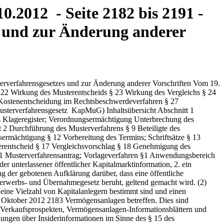
0.2012 - Seite 2182 bis 2191 -
s und zur Änderung anderer
antwortung für die von ihm im Klageregister bekannt gemachten Daten, insbesondere für die Rechtmäßigkeit ihrer Erhebung, die Zulässigkeit ihrer Veröffentlichung und die Richtigkeit der Darstellung. (3) Die Einsicht in das Klageregister steht jedem unentgeltlich zu. (4) Die im Klageregister gespeicherten Daten sind nach rechtskräftigem Abschluss des Musterverfahrens oder im Fall des § 6 Absatz 5 nach Zurückweisung des Musterverfahrensantrags unverzüglich zu löschen. (5) Das Bundesministerium der Justiz wird ermächtigt, durch Rechtsverordnung nähere Bestimmungen über Inhalt und Aufbau des Klageregisters, insbesondere über Eintragungen, Änderungen, Löschungen, Einsichtsrechte, Datensicherheit und Datenschutz zu treffen. Dabei sind Löschungsfristen vorzusehen sowie Vorschriften, die sicherstellen, dass die Bekanntmachungen 1. unversehrt, vollständig und aktuell bleiben sowie 2. jederzeit ihrem Ursprung nach zugeordnet werden können. 2184 Bundesgesetzblatt Jahrgang 2012 Teil I Nr. 50, ausgegeben zu Bonn am 25. Oktober 2012 §5 Unterbrechung des Verfahrens Mit der Bekanntmachung des Musterverfahrensantrags im Klageregister wird das Verfahren unterbrochen. §6 Vorlage an das Oberlandesgericht; Verordnungsermächtigung (1) Durch Vorlagebeschluss ist eine Entscheidung des im Rechtszug übergeordneten Oberlandesgerichts über die Feststellungsziele gleichgerichteter Musterverfahrensanträge herbeizuführen, wenn innerhalb von sechs Monaten nach der ersten Bekanntmachung eines Musterverfahrensantrags mindestens neun weitere gleichgerichtete Musterverfahrensanträge bekannt gemacht wurden. Der Vorlagebeschluss ist unanfechtbar und für das Oberlandesgericht bindend. (2) Zuständig für den Vorlagebeschluss ist das Prozessgericht, bei dem der erste bekannt gemachte Musterverfahrensantrag gestellt wurde. (3) Der Vorlagebeschluss enthält: 1. die Feststellungsziele und 2. eine knappe Darstellung des den Musterverfahrensanträgen zugrunde liegenden gleichen Lebenssachverhalts. (4) Das Prozessgericht macht den Inhalt des Vorlagebeschlusses im Klageregister öffentlich bekannt. (5) Sind seit Bekanntmachung des jeweiligen Musterverfahrensantrags innerhalb von sechs Monaten nicht neun weitere gleichgerichtete Anträge bekannt gemacht worden, weist das Prozessgericht den Antrag durch Beschluss zurück und setzt das Verfahren fort. Der Beschluss ist unanfechtbar. (6) Sind in einem Land mehrere Oberlandesgerichte errichtet, so kann die Zuständigkeit für das Musterverfahren von der Landesregierung durch Rechtsverordnung einem der Oberlandesgerichte oder dem Obersten Landesgericht zugewiesen werden. Die Landesregierungen können die Ermächtigung durch Rechtsverordnung auf die Landesjustizverwaltungen übertragen. Durch Staatsverträge zwischen Ländern kann die Zuständigkeit eines Oberlandesgerichts für einzelne Bezirke oder für das gesamte Gebiet mehrerer Länder begründet werden. §7 Sperrwirkung des Vorlagebeschlusses Mit Erlass des Vorlagebeschlusses ist die Einleitung eines weiteren Musterverfahrens für die gemäß § 8 Absatz 1 auszusetzenden Verfahren unzulässig. Ein gleichwohl ergangener Vorlagebeschluss ist nicht bindend. §8 Aussetzung (1) Nach der Bekanntmachung des Vorlagebeschlusses im Klageregister setzt das Prozessgericht von Amts wegen alle bereits anhängigen oder bis zur rechtskräft