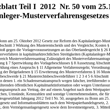
latt Teil I 2012 Nr. 50 vom 25.1
nleger-Musterverfahrensgesetze
 Sinne des § 400 Absatz 1 Nummer 1 des Aktiengesetzes, 5. Jahresabschlüssen, Lageberichten, Konzernabschlüssen, Konzernlageberichten sowie Halbjahresfinanzberichten des Emittenten und in 6. Angebotsunterlagen im Sinne des § 11 Absatz 1 Satz 1 des Wertpapiererwerbs- und Übernahmegesetzes. §2 Musterverfahrensantrag (1) Durch Musterverfahrensantrag kann im ersten Rechtszug die Feststellung des Vorliegens oder Nichtvorliegens anspruchsbegründender oder anspruchsausschließender Voraussetzungen oder die Klärung von Rechtsfragen (Feststellungsziele) begehrt werden. Der Musterverfahrensantrag kann vom Kläger und vom Beklagten gestellt werden. (2) Der Musterverfahrensantrag ist bei dem Prozessgericht unter Angabe der Feststellungsziele und der öffentlichen Kapitalmarktinformationen zu stellen. (3) In dem Antrag sind die zur Begründung dienenden Tatsachen und Beweismittel anzugeben. Der Antragsteller muss darlegen, dass der Entscheidung über die Feststellungsziele im Musterverfahren (Musterentscheid) Bedeutung über den einzelnen Rechtsstreit hinaus für andere gleichgelagerte Rechtsstreitigkeiten zukommen kann. (4) Dem Antragsgegner ist Gelegenheit zur Stellungnahme zu geben. §3 Zulässigkeit des Musterverfahrensantrags (1) Das Prozessgericht verwirft den Musterverfahrensantrag durch unanfechtbaren Beschluss als unzulässig, soweit 1. die Entscheidung des zugrunde liegenden Rechtsstreits nicht von den geltend gemachten Feststellungszielen abhängt, 2. die angegebenen Beweismittel zum Beweis der geltend gemachten Feststellungsziele ungeeignet sind, 3. nicht dargelegt ist, dass eine Bedeutung für andere Rechtsstreitigkeiten gegeben ist, oder 4. der Musterverfahrensantrag zum Zwecke der Prozessverschleppung gestellt ist. (2) Einen zulässigen Musterverfahrensantrag macht das Prozessgericht im Bundesanzeiger unter der Rubrik ,,Klageregister nach dem Kapitalanleger-Musterverfahrensgesetz" (Klageregister) durch unanfechtbaren Beschluss öffentlich bekannt. Die Bekanntmachung enthält nur die folgenden Angaben: 1. die vollständige Bezeichnung der Beklagten und ihrer gesetzlichen Vertreter, 2. die Bezeichnung des von dem Musterverfahrensantrag betroffenen Emittenten von Wertpapieren oder Anbieters von sonstigen Vermögensanlagen, 3. die Bezeichnung des Prozessgerichts, 4. das Aktenzeichen des Prozessgerichts, 5. die Feststellungsziele des Musterverfahrensantrags, 6. eine knappe Darstellung des vorgetragenen Lebenssachverhalts und 7. den Zeitpunkt des Eingangs des Musterverfahrensantrags beim Prozessgericht und den Zeitpunkt der Bekanntmachung im Klageregister. (3) Das Prozessgericht soll zulässige Musterverfahrensanträge binnen sechs Monaten nach Eingang des Antrags bekannt machen. Verzögerungen der Bekanntmachung sind durch unanfechtbaren Beschluss zu begründen. (4) Das Prozessgericht kann davon absehen, Musterverfahrensanträge im Klageregister öffentlich bekannt zu machen, wenn die Voraussetzungen zur Einleitung eines Musterverfahrens nach § 6 Absatz 1 Satz 1 bereits vorliegen. §4 Klageregister; Verordnungsermächtigung (1) Musterverfahrensanträge, deren Feststellungsziele den gleichen zugrunde liegenden Lebenssachverhalt betreffen (gleichgerichtete Musterverfahrensanträge), werden im Klageregister in der Reihenfolge ihrer Bekanntmachung erfasst. (2) Das Gericht, das die Bekanntmachung veranlasst, trägt die datenschutzrechtliche Ver