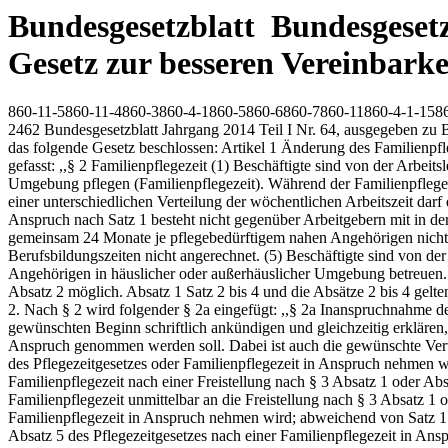
Bundesgesetzblatt Bundesgesetzb
Gesetz zur besseren Vereinbarke
860-11-5860-11-4860-3860-4-1860-5860-6860-7860-11860-4-1-158
2462 Bundesgesetzblatt Jahrgang 2014 Teil I Nr. 64, ausgegeben zu Bonn am 31. Dezember 2014 Gesetz zur besseren Vereinbarkeit von Familie, Pflege und Beruf Vom 23. Dezember 2014 Der Bundestag hat das folgende Gesetz beschlossen: Artikel 1 Änderung des Familienpflegezeitgesetzes Das Familienpflegezeitgesetz vom 6. Dezember 2011 (BGBl. I S. 2564) wird wie folgt geändert: 1. § 2 wird wie folgt gefasst: ,,§ 2 Familienpflegezeit (1) Beschäftigte sind von der Arbeitsleistung für längstens 24 Monate (Höchstdauer) teilweise freizustellen, wenn sie einen pflegebedürftigen nahen Angehörigen in häuslicher Umgebung pflegen (Familienpflegezeit). Während der Familienpflegezeit muss die verringerte Arbeitszeit wöchentlich mindestens 15 Stunden betragen. Bei unterschiedlichen wöchentlichen Arbeitszeiten oder einer unterschiedlichen Verteilung der wöchentlichen Arbeitszeit darf die wöchentliche Arbeitszeit im Durchschnitt eines Zeitraums von bis zu einem Jahr 15 Stunden nicht unterschreiten (Mindestarbeitszeit). Der Anspruch nach Satz 1 besteht nicht gegenüber Arbeitgebern mit in der Regel 25 oder weniger Beschäftigten ausschließlich der zu ihrer Berufsbildung Beschäftigten. (2) Pflegezeit und Familienpflegezeit dürfen gemeinsam 24 Monate je pflegebedürftigem nahen Angehörigen nicht überschreiten (Gesamtdauer). (3) Die §§ 5 bis 8 des Pflegezeitgesetzes gelten entsprechend. (4) Die Familienpflegezeit wird auf Berufsbildungszeiten nicht angerechnet. (5) Beschäftigte sind von der Arbeitsleistung für längstens 24 Monate (Höchstdauer) teilweise freizustellen, wenn sie einen minderjährigen pflegebedürftigen nahen Angehörigen in häuslicher oder außerhäuslicher Umgebung betreuen. Die Inanspruchnahme dieser Freistellung ist jederzeit im Wechsel mit der Freistellung nach Absatz 1 im Rahmen der Gesamtdauer nach Absatz 2 möglich. Absatz 1 Satz 2 bis 4 und die Absätze 2 bis 4 gelten entsprechend. Beschäftigte können diesen Anspruch wahlweise statt des Anspruchs auf Familienpflegezeit nach Absatz 1 geltend machen." 2. Nach § 2 wird folgender § 2a eingefügt: ,,§ 2a Inanspruchnahme der Familienpflegezeit (1) Wer Familienpflegezeit nach § 2 beanspruchen will, muss dies dem Arbeitgeber spätestens acht Wochen vor dem gewünschten Beginn schriftlich ankündigen und gleichzeitig erklären, für wel- chen Zeitraum und in welchem Umfang innerhalb der Gesamtdauer nach § 2 Absatz 2 die Freistellung von der Arbeitsleistung in Anspruch genommen werden soll. Dabei ist auch die gewünschte Verteilung der Arbeitszeit anzugeben. Enthält die Ankündigung keine eindeutige Festlegung, ob die oder der Beschäftigte Pflegezeit nach § 3 des Pflegezeitgesetzes oder Familienpflegezeit in Anspruch nehmen will, und liegen die Voraussetzungen beider Freistellungsansprüche vor, gilt die Erklärung als Ankündigung von Pflegezeit. Wird die Familienpflegezeit nach einer Freistellung nach § 3 Absatz 1 oder Absatz 5 des Pflegezeitgesetzes zur Pflege oder Betreuung desselben pflegebedürftigen Angehörigen in Anspruch genommen, muss sich die Familienpflegezeit unmittelbar an die Freistellung nach § 3 Absatz 1 oder Absatz 5 des Pflegezeitgesetzes anschließen. In diesem Fall soll die oder der Beschäftigte möglichst frühzeitig erklären, ob sie oder er Familienpflegezeit in Anspruch nehmen wird; abweichend von Satz 1 muss die Ankündigung spätestens drei M