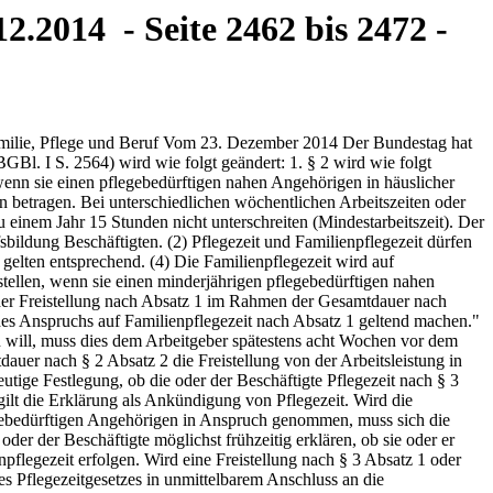
2.2014 - Seite 2462 bis 2472 -
ach der im jeweiligen Kalenderjahr geltenden Verordnung über die pauschalierten Nettoentgelte für das Kurzarbeitergeld maßgebliche Entgelt, bezogen auf das auf den nächsten durch zwanzig teilbaren Eurobetrag gerundete Produkt aus der vereinbarten durchschnittlichen monatlichen Stundenzahl während der Freistellung und dem durchschnittlichen Entgelt je Arbeitsstunde. Durchschnittliches Entgelt je Arbeitsstunde ist das Verhältnis des regelmäßigen gesamten Bruttoarbeitsentgelts ausschließlich der Sachbezüge der letzten zwölf Kalendermonate vor Beginn der Freistellung zur arbeitsvertraglichen Gesamtstundenzahl der letzten zwölf Kalendermonate vor Beginn der Freistellung. Bei einem weniger als zwölf Monate vor Beginn der Freistellung bestehenden Beschäftigungsverhältnis verkürzt sich der der Berechnung zugrunde zu legende Zeitraum entsprechend. Für die Berechnung des durchschnittlichen Entgelts je Arbeitsstunde bleiben Mutterschutzfristen, kurzzeitige Arbeitsverhinderungen nach § 2 des Pflegezeitgesetzes und Freistellungen nach § 3 des Pflegezeitgesetzes sowie die Einbringung von Arbeitsentgelt in und die Entnahme von Arbeitsentgelt aus Wertguthaben nach § 7b des Vierten Buches Sozialgesetzbuch außer Betracht. (4) In den Fällen der Freistellung nach § 3 des Pflegezeitgesetzes ist die monatliche Darlehensrate auf den Betrag begrenzt, der bei einer durchschnittlichen Arbeitszeit während der Familienpflegezeit von 15 Wochenstunden zu gewähren ist. (5) Abweichend von Absatz 2 können Beschäftigte auch einen geringeren Darlehensbetrag in Anspruch nehmen, wobei die monatliche Darlehensrate mindestens 50 Euro betragen muss. (6) Das Darlehen ist in der in Absatz 2 genannten Höhe, in den Fällen der Pflegezeit in der in Absatz 4 genannten Höhe, vorrangig vor dem Bezug von bedürftigkeitsabhängigen Sozialleistungen in Anspruch zu nehmen und von den Beschäftigten zu beantragen; Absatz 5 ist insoweit nicht anzuwenden. Bei der Berechnung von Sozialleistungen nach Satz 1 sind die Zuflüsse aus dem Darlehen als Einkommen zu berücksichtigen. §4 Mitwirkungspflicht des Arbeitgebers Der Arbeitgeber hat dem Bundesamt für Familie und zivilgesellschaftliche Aufgaben für bei ihm Beschäftigte den Arbeitsumfang sowie das Arbeitsentgelt vor der Freistellung nach § 3 Absatz 1 zu bescheinigen, soweit dies zum Nachweis des Einkommens aus Erwerbstätigkeit oder der wöchentlichen Arbeitszeit der die Förderung beantragenden Beschäftigten erforderlich ist. Für die in Heimarbeit Beschäftigten und die ihnen Gleichgestellten tritt an die Stelle des Arbeitgebers der Auftraggeber oder Zwischenmeister. §5 Ende der Förderfähigkeit (1) Die Förderfähigkeit endet mit dem Ende der Freistellung nach § 3 Absatz 1. Die Förderfähigkeit endet auch dann, wenn die oder der Beschäftigte während der Freistellung nach § 2 den Mindestumfang der wöchentlichen Arbeitszeit aufgrund gesetzlicher oder kollektivvertraglicher Bestimmungen oder aufgrund von Bestimmungen, die in Arbeitsrechtsregelungen der Kirchen enthalten sind, unterschreitet. Die Unterschreitung der Mindestarbeitszeit aufgrund von Kurzarbeit oder eines Beschäftigungsverbotes lässt die Förderfähigkeit unberührt. (2) Die Darlehensnehmerin oder der Darlehensnehmer hat dem Bundesamt für Familie und zivil