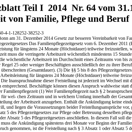
latt Teil I 2014 Nr. 64 vom 31.1
it von Familie, Pflege und Beruf
60-4-1-128252-38252-3
onate vor Beginn der Familienpflegezeit erfolgen. Wird eine Freistellung nach § 3 Absatz 1 oder Absatz 5 des Pflegezeitgesetzes nach einer Familienpflegezeit in Anspruch genommen, ist die Freistellung nach § 3 Absatz 1 oder Absatz 5 des Pflegezeitgesetzes in unmittelbarem Anschluss an die Familienpflegezeit zu beanspruchen und dem Arbeitgeber spätestens acht Wochen vor Beginn der Freistellung nach § 3 Absatz 1 oder Absatz 5 des Pflegezeitgesetzes schriftlich anzukündigen. (2) Arbeitgeber und Beschäftigte haben über die Verringerung und Verteilung der Arbeitszeit eine schriftliche Vereinbarung zu treffen. Hierbei hat der Arbeitgeber den Wünschen der Beschäftigten zu entsprechen, es sei denn, dass dringende betriebliche Gründe entgegenstehen. (3) Für einen kürzeren Zeitraum in Anspruch genommene Familienpflegezeit kann bis zur Gesamtdauer nach § 2 Absatz 2 verlängert werden, wenn der Arbeitgeber zustimmt. Eine Verlängerung bis zur Gesamtdauer kann verlangt werden, wenn ein vorgesehener Wechsel in der Person der oder des Pflegenden aus einem wichtigen Grund nicht erfolgen kann. (4) Die Beschäftigten haben die Pflegebedürftigkeit der oder des nahen Angehörigen durch Vorlage einer Bescheinigung der Pflegekasse oder des Medizinischen Dienstes der Krankenversicherung nachzuweisen. Bei in der privaten Pflege-Pflichtversicherung versicherten Pflegebedürftigen ist ein entsprechender Nachweis zu erbringen. (5) Ist die oder der nahe Angehörige nicht mehr pflegebedürftig oder die häusliche Pflege der oder des nahen Angehörigen unmöglich oder unzumut- Bundesgesetzblatt Jahrgang 2014 Teil I Nr. 64, ausgegeben zu Bonn am 31. Dezember 2014 2463 bar, endet die Familienpflegezeit vier Wochen nach Eintritt der veränderten Umstände. Der Arbeitgeber ist hierüber unverzüglich zu unterrichten. Im Übrigen kann die Familienpflegezeit nur vorzeitig beendet werden, wenn der Arbeitgeber zustimmt. (6) Die Absätze 1 bis 5 gelten entsprechend für die Freistellung von der Arbeitsleistung nach § 2 Absatz 5." 3. Die §§ 3 bis 10 werden wie folgt gefasst: ,,§ 3 Förderung der pflegebedingten Freistellung von der Arbeitsleistung (1) Für die Dauer der Freistellungen nach § 2 dieses Gesetzes oder nach § 3 des Pflegezeitgesetzes gewährt das Bundesamt für Familie und zivilgesellschaftliche Aufgaben Beschäftigten auf Antrag ein in monatlichen Raten zu zahlendes zinsloses Darlehen nach Maßgabe der Absätze 2 bis 5. Der Anspruch gilt auch für alle Vereinbarungen über Freistellungen von der Arbeitsleistung, die die Voraussetzungen von § 2 Absatz 1 Satz 1 bis 3 dieses Gesetzes oder des § 3 Absatz 1 Satz 1, Absatz 5 Satz 1 oder Absatz 6 Satz 1 des Pflegezeitgesetzes erfüllen. (2) Die monatlichen Darlehensraten werden in Höhe der Hälfte der Differenz zwischen den pauschalierten monatlichen Nettoentgelten vor und während der Freistellung nach Absatz 1 gewährt. (3) Das pauschalierte monatliche Nettoentgelt vor der Freistellung nach Absatz 1 ist das nach der im jeweiligen Kalenderjahr geltenden Verordnung über die pauschalierten Nettoentgelte für das Kurzarbeitergeld maßgebliche Entgelt, bezogen auf das auf den nächsten durch zwanzig teilbaren Eurobetrag gerundete regelmäßige durchschnittliche monatliche Bruttoarbeitsentgelt ausschließlich der Sachbezüge der letzten zwölf Kalendermonate vor Beginn der Freistellung. Das pauschalierte monatliche Nettoentgelt während der Freistellung ist das n