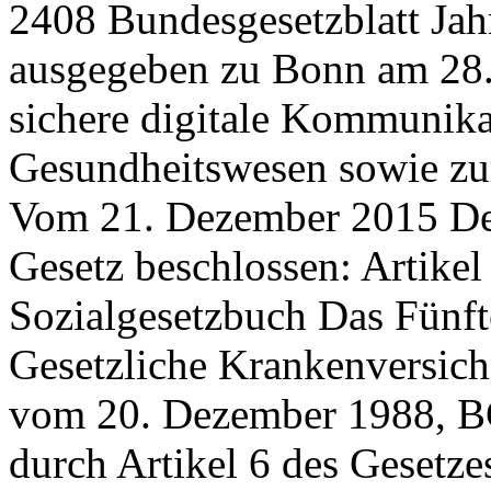
2408 Bundesgesetzblatt Jahrgang 2015 Teil I Nr. 54, ausgegeben zu Bonn am 28. Dezember 2015 Gesetz für sichere digitale Kommunikation und Anwendungen im Gesundheitswesen sowie zur Änderung weiterer Gesetze* Vom 21. Dezember 2015 Der Bundestag hat das folgende Gesetz beschlossen: Artikel 1 Änderung des Fünften Buches Sozialgesetzbuch Das Fünfte Buch Sozialgesetzbuch ­ Gesetzliche Krankenversicherung ­ (Artikel 1 des Gesetzes vom 20. Dezember 1988, BGBl. I S. 2477, 2482), das zuletzt durch Artikel 6 des Gesetzes vom 10. Dezember 2015 (BGBl. I S. 2229) geändert worden ist, wird wie folgt geändert: 0. Dem § 5 Absatz 5a werden die folgenden Sätze angefügt: ,,Personen nach Satz 1 sind nicht nach § 10 versichert. Personen nach Satz 1, die am 31. Dezember 2015 die Voraussetzungen des § 10 erfüllt haben, sind ab dem 1. Januar 2016 versicherungspflichtig nach Absatz 1 Nummer 2a, solange sie diese Voraussetzungen erfüllen." 1. § 15 wird wie folgt geändert: a) Die Überschrift wird wie folgt gefasst: ,,§ 15 Ärztliche Behandlung, elektronische Gesundheitskarte". b) Absatz 2 wird wie folgt gefasst: ,,(2) Versicherte, die ärztliche, zahnärztliche oder psychotherapeutische Behandlung in Anspruch nehmen, haben dem Arzt, Zahnarzt oder Psychotherapeuten vor Beginn der Behandlung ihre elektronische Gesundheitskarte zum Nachweis der Berechtigung zur Inanspruchnahme von Leistungen auszuhändigen." c) In Absatz 5 wird das Wort ,,Krankenversichertenkarte" durch die Wörter ,,elektronische Gesundheitskarte" ersetzt und werden die Wörter ,,Kranken- oder" gestrichen. d) Absatz 6 wird wie folgt geändert: aa) In Satz 1 wird das Wort ,,Krankenversichertenkarte" durch die Wörter ,,elektronische Gesundheitskarte" ersetzt. * Notifiziert gemäß der Richtlinie 98/34/EG des Europäischen Parlaments und des Rates vom 22. Juni 1998 über ein Informationsverfahren auf dem Gebiet der Normen und technischen Vorschriften und der Vorschriften für die Dienste der Informationsgesellschaft (ABl. L 204 vom 21.07.1998, S. 37), zuletzt geändert durch Artikel 26 Absatz 2 der Verordnung (EU) Nr. 1025/2012 des Europäischen Parlaments und des Rates vom 25. Oktober 2012 (ABl. L 316 vom 14.11.2012, S. 12). bb) In Satz 3 werden die Wörter ,,zu vertretenden Umständen" durch die Wörter ,,verschuldeten Gründen" und die Wörter ,,wird eine Gebühr von 5 Euro erhoben" durch die Wörter ,,kann eine Gebühr von 5 Euro erhoben werden" ersetzt. cc) Nach Satz 3 werden die folgenden Sätze eingefügt: ,,Satz 3 gilt entsprechend, wenn die Karte aus vom Versicherten verschuldeten Gründen nicht ausgestellt werden kann und von der Krankenkasse eine zur Überbrückung von Übergangszeiten befristete Ersatzbescheinigung zum Nachweis der Berechtigung zur Inanspruchnahme von Leistungen ausgestellt wird. Die wiederholte Ausstellung einer Bescheinigung nach Satz 4 kommt nur in Betracht, wenn der Versicherte bei der Ausstellung der elektronischen Gesundheitskarte mitwirkt; hierauf ist der Versicherte bei der erstmaligen Ausstellung einer Ersatzbescheinigung hinzuweisen." dd) In dem neuen Satz 6 wird das Wort ,,Krankenversichertenkarte" durch die Wörter ,,elektronischen Gesundheitskarte" ersetzt. 1a. § 20i Absatz 1 Satz 2 wird wie folgt gefasst: ,,Satz 1 gilt für Schutzimpfungen, die wegen eines erhöhten Gesundheitsrisikos durch einen Auslandsaufenthalt indiziert sind, nur dann, wenn der Auslandsaufenthalt beruflich bedingt oder im Rahmen der Ausbildung vorgeschrieben ist oder wenn zum Schutz der öffentlichen Gesundheit ein besonderes Interesse daran besteht, der Einschleppung einer übertragbaren Krankheit in die Bundesrepublik Deutschland vorzubeugen." 2. Nach § 31 wird folgender § 31a eingefügt: ,,§ 31a Medikationsplan (1) Versicherte, die gleichzeitig mindestens drei verordnete Arzneimittel anwenden, haben ab dem 1. Oktober 2016 Anspruch auf Erstellung und Aushändigung eines Medikationsplans in Papierform durch einen an der vertragsärztlichen Versorgung teilnehmenden Arzt. Das Nähere zu den Voraussetzungen des Anspruchs nach Satz 1 vereinbaren die Kassenärztliche Bundesvereinigung und Bundesgesetzblatt Jahrgang 2015 Teil I Nr. 54, ausgegeben zu Bonn am 28. Dezember 2015 2409 der Spitzenverband Bund der Krankenkassen bis zum 30. Juni 2016 mit Wirkung zum 1. Oktober 2016 als Bestandteil der Bundesmantelverträge. Jeder an der vertragsärztlichen Versorgung teilnehmende Arzt ist verpflichtet, bei der Verordnung eines Arzneimittels den Versicherten, der einen Anspruch nach Satz 1 hat, über diesen Anspruch zu informieren. (2) In dem Medikationsplan sind mit Anwendungshinweisen zu dokumentieren 1. alle Arzneimittel, die dem Versicherten verordnet worden sind, 2. Arzneimittel, die der Versicherte ohne Verschreibung anwendet, sowie 3. Hinweise auf Medizinprodukte, soweit sie für die Medikation nach den Nummern 1 und 2 relevant sind. Den besonderen Belangen der blinden und sehbehinderten Patienten ist bei der Erläuterung der Inhalte des Medikationsplans Rechnung zu tragen. (3) Der Arzt nach Absatz 1 Satz 1 hat den Medikationsplan zu aktualisieren, sobald er die Medikation ändert oder er Kenntnis davon erlangt, dass eine anderweitige Änderung der Medikation eingetreten ist. Auf Wunsch des Versicherten hat die Apotheke bei Abgabe eines Arzneimittels eine insoweit erforderliche Aktualisierung des Medikationsplans vorz