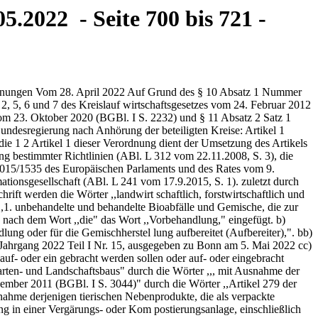
5.2022 - Seite 700 bis 721 -
 des angeschlossenen Kleingewerbes mit der Maßgabe, dass der Anteil der Gesamt kunststoffe einen Kontrollwert von 1,0 vom Hundert nicht überschreiten darf. (4) Zur Feststellung der Fremdstoffbelastung haben Aufbereiter, Bioabfallbehandler und Ge mischhersteller bei jeder Anlieferung von in Ab satz 1 Satz 1 genannten Bioabfällen und Materia lien eine Sichtkontrolle durchzuführen. Ergeben sich bei der Sichtkontrolle Anhaltspunkte dafür, dass 1. bei Bioabfällen und Materialien nach Absatz 3 Satz 4 der Fremdstoffanteil von 3 vom Hundert, bezogen auf die Frischmasse des Materials, überschritten wird, können der Aufbereiter, der Bioabfallbehandler und der Gemischhersteller unbeschadet einer Vereinbarung nach Absatz 1 Satz 2 vom Anlieferer die Rücknahme der Bio abfälle und Materialien verlangen, 2. bei übernommenen Bioabfällen und Materialien der nach Art der Bioabfälle und Materialien in Absatz 3 festgelegte Kontrollwert überschritten wird, haben der Aufbereiter, der Bioabfallbe handler und der Gemischhersteller bei der Auf bereitung, vor der weiteren Behandlung und Ge 702 Bundesgesetzblatt Jahrgang 2022 Teil I Nr. 15, ausgegeben zu Bonn am 5. Mai 2022 mischherstellung eine Fremdstoffentfrachtung durchzuführen. Der Aufbereiter, der Bioabfallbehandler und der Gemischhersteller haben übernommene verpackte Bioabfälle und Materialien, insbesondere verpackte Lebensmittelabfälle, von anderen Bioabfällen und Materialien getrennt zu halten und vor einer Vermi schung, der weiteren Aufbereitung, Behandlung und Gemischherstellung eine gesonderte Verpa ckungsentfrachtung durchzuführen. Bei der Ent frachtung sollen die Fremdstoffe in möglichst groß stückigem Zustand aussortiert werden. Ergeben sich bei der Sichtkontrolle nach der Fremdstoffent frachtung weiterhin Anhaltspunkte dafür, dass der nach Art der Bioabfälle und Materialien in Absatz 3 festgelegte Kontrollwert überschritten wird, haben Aufbereiter, Bioabfallbehandler und Gemischher steller unverzüglich Untersuchungen der Bioabfälle und Materialien auf den Anteil an Gesamtkunst stoffen durchführen zu lassen. (4a) Aufbereiter, Bioabfallbehandler und Ge mischhersteller, die verpackte Bioabfälle und Ma terialien, insbesondere verpackte Lebensmittelab fälle, aufbereiten, haben nach Abschluss der Fremdstoffentfrachtung im Sinne des Absatzes 4 Satz 3, den Anteil der Gesamtkunststoffe nach Ab satz 3 Satz 1 im Abstand von drei Monaten unter suchen zu lassen. Die zuständige Behörde kann auf Antrag abweichende Untersuchungsintervalle festlegen. (5) Ergibt eine Untersuchung, dass der nach Art der Bioabfälle und Materialien in Absatz 3 festge legte Kontrollwert nach durchgeführter Fremdstoff entfrachtung überschritten wird, hat der Aufberei ter, Bioabfallbehandler oder Gemischhersteller die für die Anlage zuständige Behörde über das Unter suchungsergebnis und über die eingeleiteten Maß nahmen unverzüglich zu informieren. Wird der nach Art der Bioabfälle und Materialien in Absatz 3 fest gelegte Kontrollwert nach durchgeführter Fremd stoffentfrachtung wiederholt bei Untersuchungen überschritten, soll die zuständige Behörde Maß nahmen zur Behebung der Mängel anordnen. Wird aufgrund eines hohen Fremdstoffanteils in über nommenen Bioabfällen und Materia