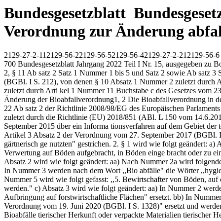
Bundesgesetzblatt Bundesgesetzb
Verordnung zur Änderung abfal
2129-27-2-112129-56-22129-56-52129-56-42129-27-2-212129-56-6
700 Bundesgesetzblatt Jahrgang 2022 Teil I Nr. 15, ausgegeben zu Bonn am 5. Mai 2022 Verordnung zur Änderung abfallrechtlicher Verordnungen Vom 28. April 2022 Auf Grund des § 10 Absatz 1 Nummer 2, § 11 Ab satz 2 Satz 1 Nummer 1 bis 5 und Satz 2 sowie Ab satz 3 Satz 1 Nummer 1, 2 und 4 in Verbindung mit § 10 Absatz 2 Nummer 1, 2, 5, 6 und 7 des Kreislauf wirtschaftsgesetzes vom 24. Februar 2012 (BGBl. I S. 212), von denen § 10 Absatz 1 Nummer 2 zuletzt durch Artikel 1 Nummer 10 Buchstabe a Doppelbuch stabe bb des Gesetzes vom 23. Oktober 2020 (BGBl. I S. 2232) und § 11 Absatz 2 Satz 1 zuletzt durch Arti kel 1 Nummer 11 Buchstabe c des Gesetzes vom 23. Oktober 2020 (BGBl. I S. 2232) geändert worden ist, verordnet die Bundesregierung nach Anhörung der beteiligten Kreise: Artikel 1 Änderung der Bioabfallverordnung1, 2 Die Bioabfallverordnung in der Fassung der Be kanntmachung vom 4. April 2013 (BGBl. I S. 658), die 1 2 Artikel 1 dieser Verordnung dient der Umsetzung des Artikels 22 Ab satz 2 der Richtlinie 2008/98/EG des Europäischen Parlaments und des Rates vom 19. November 2008 über Abfälle und zur Aufhebung bestimmter Richtlinien (ABl. L 312 vom 22.11.2008, S. 3), die zuletzt durch die Richtlinie (EU) 2018/851 (ABl. L 150 vom 14.6.2018, S. 109) geändert worden ist. Notifiziert gemäß der Richtlinie (EU) 2015/1535 des Europäischen Parlaments und des Rates vom 9. September 2015 über ein Informa tionsverfahren auf dem Gebiet der technischen Vorschriften und der Vorschriften für die Dienste der Informationsgesellschaft (ABl. L 241 vom 17.9.2015, S. 1). zuletzt durch Artikel 3 Absatz 2 der Verordnung vom 27. September 2017 (BGBl. I S. 3465) geändert worden ist, wird wie folgt geändert: 1. In der Überschrift werden die Wörter ,,landwirt schaftlich, forstwirtschaftlich und gärtnerisch ge nutzten" gestrichen. 2. § 1 wird wie folgt geändert: a) Absatz 1 wird wie folgt geändert: aa) Nummer 1 wird wie folgt gefasst: ,,1. unbehandelte und behandelte Bioabfälle und Gemische, die zur Verwertung auf Böden aufgebracht, in Böden einge bracht oder zu einem dieser Zwecke ab gegeben werden, sowie". bb) In Nummer 2 wird nach dem Wort ,,die" das Wort ,,Vorbehandlung," eingefügt. b) Absatz 2 wird wie folgt geändert: aa) Nach Nummer 2a wird folgende Nummer 2b eingefügt: ,,2b. denjenigen, der Bioabfälle für die Be handlung oder für die Gemischherstel lung aufbereitet (Aufbereiter),". bb) In Nummer 3 werden nach dem Wort ,,Bio abfälle" die Wörter ,,hygienisierend oder bio logisch stabilisierend" eingefügt. Bundesgesetzblatt Jahrgang 2022 Teil I Nr. 15, ausgegeben zu Bonn am 5. Mai 2022 cc) Nummer 5 wird wie folgt gefasst: ,,5. Bewirtschafter von Böden, auf oder in denen unbehandelte oder behandelte Bioabfälle oder Gemische auf- oder ein gebracht werden sollen oder auf- oder eingebracht werden." c) Absatz 3 wird wie folgt geändert: aa) In Nummer 2 werden die Wörter ,,in land wirtschaftlichen Betrieben oder Betrieben des Garten- und Landschaftsbaus" durch die Wörter ,,, mit Ausnahme der Aufbringung auf forstwirtschaftliche Flächen" ersetzt. bb) In Nummer 3a werden die Wörter ,,Artikel 2 Absatz 91 des Gesetzes vom 22. Dezember 2011 (BGBl. I S. 3044)" durch die Wörter ,,Artikel 279 der Verordnung vom 19. Juni 2020 (BGBl. I S. 1328)" ersetzt und werden nach den Wörtern ,,in Verkehr zu bringen sind," die Wörter ,,mit A