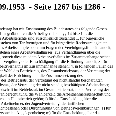
9.1953 - Seite 1267 bis 1286 -
bei einem Arbeitsgericht anhängigen oder gleichzeitig anhängig werdenden bürgerlichen Rechtsstreitigkeit der im § 2 Abs. 1 Nr. 1 bis 3 bezeichneten Art in rechtlichem oder unmittelbarem wirtschaftlichen Zusammenhang steht und für seine Geltendmachung nicht eine ausschließliche Zuständigkeit eines an- deren Gerichts gegeben ist; die im § 2 Abs. 1 Nr. 2 Halbsatz 2 ausgenommenen Streitigkeiten können auch im Zusammenhang mit anderen Streitigkeiten nicht vor die Arbeitsgerichte gebracht werden. (2) Auf Grund einer Vereinbarung können auch bürgerliche Rechtsstreitigkeiten zwischen juristischen Personen des Privatrechts und Personen, die kraft Gesetzes allein oder als Mitglieder des Vertretungsorgans der juristischen Person zu deren Vertretung berufen sind, vor die Arbeitsgerichte gebracht werden. § 4 Ausschluß der Arfoeitsgerichtsbarkeit In den Fällen des § 2 Abs. 1 Nr. 1 bis 3 kann die Arbeitsgerichtsbarkeit nach Maßgabe der §§ 101 bis 110 ausgeschlossen werden. § 5 Begriff des Arbeitnehmers (1) Arbeitnehmer im Sinne dieses Gesetzes sind Arbeiter und Angestellte sowie die zu ihrer Berufsausbildung Beschäftigten. Als Arbeitnehmer gelten auch die in Heimarbeit Beschäftigten und die ihnen Gleichgestellten (§ 1 des Heimarbeitsgesetzes vom 14. März 1951 – Bundesgesetzbl. I S. 191 –) sowie sonstige Personen, die wegen ihrer wirtschaftlichen Unselbständigkeit als arbeitnehmerähnliche Personen anzusehen sind. Als Arbeitnehmer gelten nicht in Betrieben einer juristischen Person oder einer Personengesamtheit Personen, die kraft Gesetzes, Satzung oder Gesellschaftsvertrags allein oder als Mitglieder des Vertretungsorgans zur Vertretung der juristischen Person oder der Personengesamtheit berufen sind. (2) Beamte sind als solche keine Arbeitnehmer. § 6 . Besetzung der Gerichte für Arbeitssachen (1) Die Gerichte für Arbeitssachen sind mit Berufsrichtern und mit Beisitzern aus den Kreisen der Arbeitnehmer und Arbeitgeber besetzt. (2) Die Beisitzer führen bei den Arbeitsgerichten die Amtsbezeichnung Arbeitsrichter, bei den Landesarbeitsgerichten die Amtsbezeichnung Landesarbeitsrichter, bei dem Bundesarbeitsgericht die Amtsbezeichnung Bundesarbeitsrichter. § 7 Geschäftsstelle, Aufbringung der Mittel (1) Bei jedem Gericht für Arbeitssachen wird eine Geschäftsstelle eingerichtet, die mit der erforderlichen Zahl von Urkundsbeamten besetzt wird. Die Einrichtung der Geschäftsstelle bestimmt bei den Arbeitsgerichten und Landesarbeitsgerichten die oberste Arbeitsbehörde des Landes im Benehmen mit der Landesjustizverwaltung, bei dem Bundesarbeitsgericht der Bundesminister für Arbeit im Benehmen mit dem Bundesminister der Justiz. (2) Die Kosten der Arbeitsgerichte und der Landesarbeitsgerichte trägt das Land, das sie errichtet. Die Kosten des Bundesarbeitsgerichts trägt der Bund. Nr. 57 – Tag der Ausgabe: Bonn, den 4. September 1953 1269 § 8 Gang des Verfahrens (1) In den Rechtsstreitigkeiten nach § 2 Abs. 1 Nr. 1 bis 3 und nach § 3 findet das Urteilsverfahren, in den Fällen des § 2 Abs. 1 Nr. 4 und 5, Abs. 2 und 3 das Beschlußverfahren statt. (2) Im ersten Rechtszug sind die Arbeitsgerichte zuständig. (3) Gegen die Urteile der