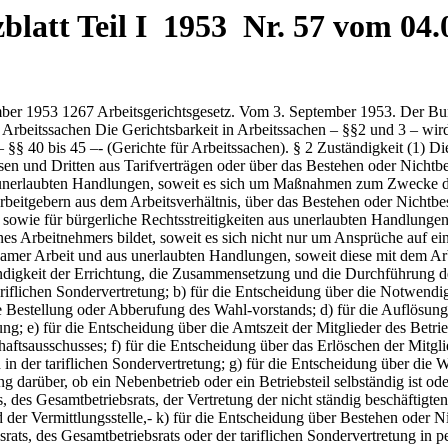
latt Teil I 1953 Nr. 57 vom 04.0
t ständig beschäftigten Arbeitnehmer, der Jugendvertretung, der tariflichen Sondervertretung, der Einigungsstelle, des Wirtschaftsausschusses und der Vermittlungsstelle,- k) für die Entscheidung über Bestehen oder Nichtbestehen oder Durchführung von Betriebsvereinbarungen; 1) für die Entscheidung über die Verweigerung der Zustimmung des Betriebsrats, des Gesamtbetriebsrats oder der tariflichen Sondervertretung in personellen Angelegenheiten; m) für die Entscheidung über das Verlangen des Betriebsrats oder der tariflichen Sondervertretung auf Entlassung oder Versetzung eines Arbeitnehmers; n) für die Androhung von Ordnungsstrafen in personellen Angelegenheiten; o) für die Entscheidung über die Notwendigkeit, Vertreter der Arbeitnehmer in den Aufsichtsrat zu wählen; p) für die Entscheidung über die Durchführung der Wahl von Vertretern der Arbeitnehmer im Aufsichtsrat; q) für die Entscheidung über die Durchführung der Abstimmung über den Widerruf der Bestellung eines Vertreters der Arbeitnehmer im Aufsichtsrat; r) für die Entscheidung über die Anfechtung der Wahl des Betriebsrats, der Vertretung der 1268 Bundesgesetzblatt, Jahrgang 1953, Teil I nicht ständig Beschäftigten, der Jugendvertretung, der tariflichen Sondervertretung; s) nach Maßgabe einer Rechtsverordnung nach § 87 Buchstabe g des Betriebsverfassungsgesetzes für die Entscheidung über die Anfechtung der Wahl von Vertretern der Arbeitnehmer im Aufsichtsrat und über die Anfechtung der Abstimmung über den Widerruf der Bestellung eines Vertreters der Arbeitnehmer im Aufsichtsrat; 5. für die Entscheidung über die Tariffähigkeit einer Vereinigung. (2) Der Vorsitzende des Arbeitsgerichts entscheidet in folgenden Fällen des Betriebsverfassungsgesetzes: a) über die Zahl der Beisitzer und über die Bestellung des unparteiischen Vorsitzenden einer Einigungsstelle, die zur Beilegung von Meinungsverschiedenheiten zwischen dem Arbeitgeber und dem Betriebsrat gebildet wird; b) über die Verhängung und Vollstreckung von Ordnungsstrafen in personellen Angelegenheiten. (3) Der Präsident des Landesarbeitsgerichts entscheidet in folgenden Fällen des Betriebsverfassungsgesetzes: über die Zahl der Beisitzer und die Bestellung des unparteiischen Vorsitzenden einer Einigungsstelle, die zur Beilegung von Meinungsverschiedenheiten zwischen dem Arbeitgeber und dem Gesamtbetriebsrat gebildet wird. (4) Die in Absatz 1 Nummer 1 bis 3 begründete Zuständigkeit besteht auch in den Fällen, in denen der Rechtsstreit durch einen Rechtsnachfolger oder durch eine Person geführt wird, die kraft Gesetzes an Stelle des sachlich Berechtigten oder Verpflichteten hierzu befugt ist. Das gleiche gilt, wenn ein Arbeitnehmer oder ehemaliger Arbeitnehmer Ansprüche aus dem Arbeitsverhältnis oder solche, die mit dem Arbeitsverhältnis in unmittelbarem rechtlichen oder wirtschaftlichen Zusammenhang stehen, gegen Wohlfahrtseinrichtungen ohne Rücksicht auf deren Rechtsform, geltend macht, deren Wirkungsbereich auf den Betrieb oder das Unternehmen beschränkt ist, soweit nicht für die Geltendmachung eines Anspruchs eine ausschließliche Zuständigkeit eines anderen Gerichts gegeben ist. § 3 Erweiterte Zuständigkeit (1) Bei den Arbeitsgerichten können auch nicht unter § 2 fallende Klagen gegen Arbeitnehmer oder Arbeitgeber oder Tarifvertragsparteien oder tariffähige Parteien sowie von solchen gegen Dritte erhoben werden, wenn der Anspruch mit einer 