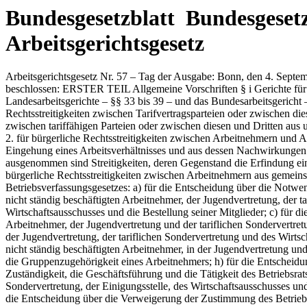
Bundesgesetzblatt Bundesgesetzb
Arbeitsgerichtsgesetz
Arbeitsgerichtsgesetz Nr. 57 – Tag der Ausgabe: Bonn, den 4. September 1953 1267 Arbeitsgerichtsgesetz. Vom 3. September 1953. Der Bundestag hat mit Zustimmung des Bundesrates das folgende Gesetz beschlossen: ERSTER TEIL Allgemeine Vorschriften § i Gerichte für Arbeitssachen Die Gerichtsbarkeit in Arbeitssachen – §§2 und 3 – wird ausgeübt durch die Arbeitsgerichte – §§ 14 bis 31 –, die Landesarbeitsgerichte – §§ 33 bis 39 – und das Bundesarbeitsgericht – §§ 40 bis 45 –- (Gerichte für Arbeitssachen). § 2 Zuständigkeit (1) Die Arbeitsgerichte sind ausschließlich zuständig 1. für bürgerliche Rechtsstreitigkeiten zwischen Tarifvertragsparteien oder zwischen diesen und Dritten aus Tarifverträgen oder über das Bestehen oder Nichtbestehen von Tarifverträgen und für bürgerliche Rechtsstreitigkeiten zwischen tariffähigen Parteien oder zwischen diesen und Dritten aus unerlaubten Handlungen, soweit es sich um Maßnahmen zum Zwecke des Arbeitskampfes oder um Fragen der Vereinigungsfreiheit handelt; 2. für bürgerliche Rechtsstreitigkeiten zwischen Arbeitnehmern und Arbeitgebern aus dem Arbeitsverhältnis, über das Bestehen oder Nichtbestehen eines Arbeitsverhältnisses, aus Verhandlungen über die Eingehung eines Arbeitsverhältnisses und aus dessen Nachwirkungen sowie für bürgerliche Rechtsstreitigkeiten aus unerlaubten Handlungen, soweit diese mit dem Arbeitsverhältnis im Zusammenhange stehen; ausgenommen sind Streitigkeiten, deren Gegenstand die Erfindung eines Arbeitnehmers bildet, soweit es sich nicht nur um Ansprüche auf eine Vergütung oder Entschädigung für die Erfindung handelt; 3. für bürgerliche Rechtsstreitigkeiten zwischen Arbeitnehmern aus gemeinsamer Arbeit und aus unerlaubten Handlungen, soweit diese mit dem Arbeitsverhältnis im Zusammenhange stehen; 4. in folgenden Fällen des Betriebsverfassungsgesetzes: a) für die Entscheidung über die Notwendigkeit der Errichtung, die Zusammensetzung und die Durchführung der Wahl des Betriebsrats, des Gesamtbetriebsrats, der Vertretung der nicht ständig beschäftigten Arbeitnehmer, der Jugendvertretung, der tariflichen Sondervertretung; b) für die Entscheidung über die Notwendigkeit der Errichtung und die Zusammensetzung des Wirtschaftsausschusses und die Bestellung seiner Mitglieder; c) für die Bestellung oder Abberufung des Wahl-vorstands; d) für die Auflösung des Betriebsrats, der Vertretung der nicht ständig beschäftigten Arbeitnehmer, der Jugendvertretung und der tariflichen Sondervertretung; e) für die Entscheidung über die Amtszeit der Mitglieder des Betriebsrats, der Vertretung der nicht ständig beschäftigten Arbeitnehmer, der Jugendvertretung, der tariflichen Sondervertretung und des Wirtschaftsausschusses; f) für die Entscheidung über das Erlöschen der Mitgliedschaft im Betriebsrat, im Gesamtbetriebsrat, in der Vertretung der nicht ständig beschäftigten Arbeitnehmer, in der Jugendvertretung und in der tariflichen Sondervertretung; g) für die Entscheidung über die Wahlberechtigung, die Wählbarkeit, die Arbeitnehmereigenschaft und die Gruppenzugehörigkeit eines Arbeitnehmers; h) für die Entscheidung darüber, ob ein Nebenbetrieb oder ein Betriebsteil selbständig ist oder zum Hauptbetrieb gehört; i) für die Entscheidung über die Zuständigkeit, die Geschäftsführung und die Tätigkeit des Betriebsrats, des Gesamtbetriebsrats, der Vertretung der nich