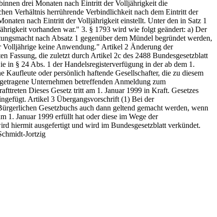
nnen drei Monaten nach Eintritt der Volljährigkeit die
hen Verhältnis herrührende Verbindlichkeit nach dem Eintritt der
onaten nach Eintritt der Volljährigkeit einstellt. Unter den in Satz 1
ährigkeit vorhanden war." 3. § 1793 wird wie folgt geändert: a) Der
rtretungsmacht nach Absatz 1 gegenüber dem Mündel begründet werden,
für Volljährige keine Anwendung." Artikel 2 Änderung der
en Fassung, die zuletzt durch Artikel 2c des 2488 Bundesgesetzblatt
e in § 24 Abs. 1 der Handelsregisterverfügung in der ab dem 1.
e Kaufleute oder persönlich haftende Gesellschafter, die zu diesem
s eingetragene Unternehmen betreffenden Anmeldung zum
afttreten Dieses Gesetz tritt am 1. Januar 1999 in Kraft. Gesetzes
ngefügt. Artikel 3 Übergangsvorschrift (1) Bei der
s Bürgerlichen Gesetzbuchs auch dann geltend gemacht werden, wenn
um 1. Januar 1999 erfüllt hat oder diese im Wege der
d hiermit ausgefertigt und wird im Bundesgesetzblatt verkündet.
Schmidt-Jortzig