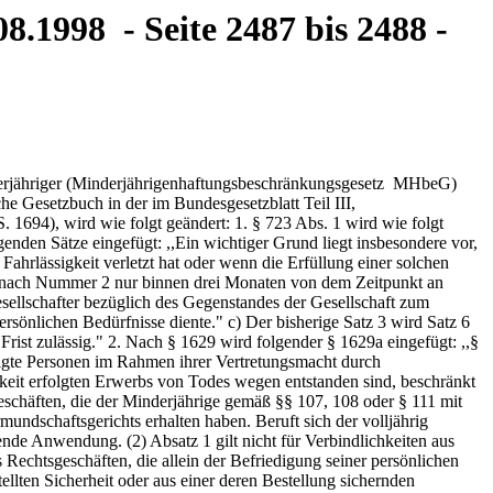
8.1998 - Seite 2487 bis 2488 -
erjähriger (Minderjährigenhaftungsbeschränkungsgesetz ­ MHbeG)
 Gesetzbuch in der im Bundesgesetzblatt Teil III,
 1694), wird wie folgt geändert: 1. § 723 Abs. 1 wird wie folgt
genden Sätze eingefügt: ,,Ein wichtiger Grund liegt insbesondere vor,
Fahrlässigkeit verletzt hat oder wenn die Erfüllung einer solchen
ng nach Nummer 2 nur binnen drei Monaten von dem Zeitpunkt an
esellschafter bezüglich des Gegenstandes der Gesellschaft zum
rsönlichen Bedürfnisse diente." c) Der bisherige Satz 3 wird Satz 6
Frist zulässig." 2. Nach § 1629 wird folgender § 1629a eingefügt: ,,§
htigte Personen im Rahmen ihrer Vertretungsmacht durch
keit erfolgten Erwerbs von Todes wegen entstanden sind, beschränkt
geschäften, die der Minderjährige gemäß §§ 107, 108 oder § 111 mit
ndschaftsgerichts erhalten haben. Beruft sich der volljährig
nde Anwendung. (2) Absatz 1 gilt nicht für Verbindlichkeiten aus
 Rechtsgeschäften, die allein der Befriedigung seiner persönlichen
llten Sicherheit oder aus einer deren Bestellung sichernden