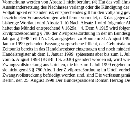
Vormerkung werden von Absatz 1 nicht berührt. (4) Hat das volljährig
Auseinandersetzung des Nachlasses verlangt oder die Kündigung der Ge
Volljährigkeit entstanden ist; entsprechendes gilt für den volljährig g
bezeichneten Voraussetzungen wird ferner vermutet, daß das gegenwärt
bisherige Wortlaut wird Absatz 1. b) Nach Absatz 1 wird folgender 
haftet das Mündel entsprechend § 1629a." 4. Dem § 1915 wird folgend
Zivilprozeßordnung § 786 der Zivilprozeßordnung in der im Bundesgese
Jahrgang 1998 Teil I Nr. 58, ausgegeben zu Bonn am 31. August 1998 
Januar 1999 geltenden Fassung vorgesehene Pflicht, das Geburtsdatum 
Zeitpunkt bereits in das Handelsregister eingetragen und noch minde
Handelsregister ab dem 1. Januar 1999, spätestens aber bis zum 1. Jul
vom 6. August 1998 (BGBl. I S. 2030) geändert worden ist, wird wie 
Zwangsvollstreckung aus Urteilen, die bis zum 1. Juli 1999 ergehe
sie nicht gemäß § 780 Abs. 1 der Zivilprozeßordnung im Urteil vorbeh
Zwangsvollstreckung befriedigt worden sind, sind Die verfassungsmä
Berlin, den 25. August 1998 Der Bundespräsident Roman Herzog Der B