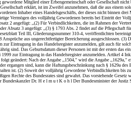
 gewordene Mitglied einer Erbengemeinschaft oder Gesellschaft nicht bi
sellschaft erklärt, ist im Zweifel anzunehmen, daß die aus einem solc
ewordenen Inhaber eines Handelsgeschäfts, der dieses nicht binnen drei M
ige Vermögen des volljährig Gewordenen bereits bei Eintritt der Vollj
Absatz 2 angefügt: ,,(2) Für Verbindlichkeiten, die im Rahmen der Ve
er Absatz 3 angefügt: ,,(3) § 1793 Abs. 2 findet auf die Pflegschaft 
tzblatt Teil III, Gliederungsnummer 310-4, veröffentlichten bereinigt
Ansprüche aus ungerechtfertigter Bereicherung ausgeschlossen. (3) Di
zur Eintragung in das Handelsregister anzumelden, gilt auch für solch
rjährig sind. Das Geburtsdatum dieser Personen ist mit der ersten da
i 1999 zur Eintragung in das Handelsregister anzumelden. Artikel 4 Inkr
folgt geändert: Nach der Angabe ,,1504," wird die Angabe ,,1629a," ei
n oder ergangen sind, kann die Haftungsbeschränkung nach § 1629a de
alten ist. (2) Soweit der volljährig Gewordene Verbindlichkeiten bis z
ßigen Rechte des Bundesrates sind gewahrt. Das vorstehende Gesetz wir
undeskanzler Dr. H e l m u t K o h l Der Bundesminister der Justiz 