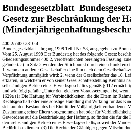
Bundesgesetzblatt Bundesgesetzb
Gesetz zur Beschränkung der H
(Minderjährigenhaftungsbesch
400-2/7400-2310-4
Bundesgesetzblatt Jahrgang 1998 Teil I Nr. 58, ausgegeben zu Bon
Vom 25. August 1998 Der Bundestag hat das folgende Gesetz beschlos
Gliederungsnummer 400-2, veröffentlichten bereinigten Fassung, zulet
geändert: a) In Satz 2 werden der Strichpunkt durch einen Punkt erset
1. wenn ein anderer Gesellschafter eine ihm nach dem Gesellschaftsver
Verpflichtung unmöglich wird; 2. wenn der Gesellschafter das 18. 
erklären, in welchem er von seiner Gesellschafterstellung Kenntnis 
selbständigen Betrieb eines Erwerbsgeschäftes gemäß § 112 ermächtigt
und wie folgt gefaßt: ,,Unter den gleichen Voraussetzungen ist, wenn
1629a (1) Die Haftung für Verbindlichkeiten, die die Eltern im Rahm
Rechtsgeschäft oder eine sonstige Handlung mit Wirkung für das Kin
sich auf den Bestand des bei Eintritt der Volljährigkeit vorhandenen
Zustimmung seiner Eltern vorgenommen hat oder für Verbindlichkeiten
Gewordene auf die Beschränkung der Haftung, so finden die für die H
dem selbständigen Betrieb eines Erwerbsgeschäfts, soweit der Minderj
Bedürfnisse dienten. (3) Die Rechte der Gläubiger gegen Mitschuldner