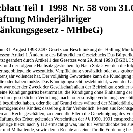
latt Teil I 1998 Nr. 58 vom 31.0
aftung Minderjähriger
ränkungsgesetz - MHbeG)
n am 31. August 1998 2487 Gesetz zur Beschränkung der Haftung Mind
sen: Artikel 1 Änderung des Bürgerlichen Gesetzbuchs Das Bürgerliche
zt geändert durch Artikel 1 des Gesetzes vom 29. Juni 1998 (BGBl. I S.
zt und der folgende Halbsatz gestrichen. b) Nach Satz 2 werden die fol
trag obliegende wesentliche Verpflichtung vorsätzlich oder aus grober 
Lebensjahr vollendet hat. Der volljährig Gewordene kann die Kündigu
hatte oder haben mußte. Das Kündigungsrecht besteht nicht, wenn der G
 war oder der Zweck der Gesellschaft allein der Befriedigung seiner pe
 eine Kündigungsfrist bestimmt ist, die Kündigung ohne Einhaltung der 
en ihrer gesetzlichen Vertretungsmacht oder sonstige vertretungsberec
d begründet haben, oder die auf Grund eines während der Minderjährig
 Vermögens des Kindes; dasselbe gilt für Verbindlich- keiten aus Rechts
 aus Rechtsgeschäften, zu denen die Eltern die Genehmigung des Vormu
aftung des Erben geltenden Vorschriften der §§ 1990, 1991 entspreche
ährige hierzu nach § 112 ermächtigt war, und für Verbindlichkeiten aus
 und Mithaftende, sowie deren Rechte aus einer für die Forderung beste